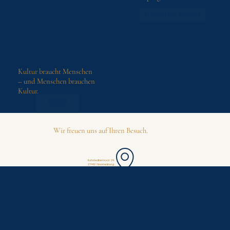
VERANSTALTUNG ENTDECKEN
VERANSTALTUNG ENTDECKE
Kultur braucht Menschen
– und Menschen brauchen
Kultur.
MITGLIED
WERDEN
Wir freuen uns auf Ihren Besuch.
Kuhstedtermoor 24
27442 Gnarrenburg​