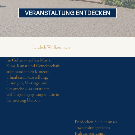
VERANSTALTUNG ENTDECKEN
Herzlich Willkommen
Im Cultimo treffen Musik,
Kino, Kunst und Gemeinschaft
aufeinander. Ob Konzert,
Filmabend, Ausstellung,
Lesungen, Vorträge und
Gespräche – so entstehen
vielfältige Begegnungen, die in
Erinnerung bleiben.
Entdecken Sie hier unser
abwechslungsreiches
Kulturprogramm.