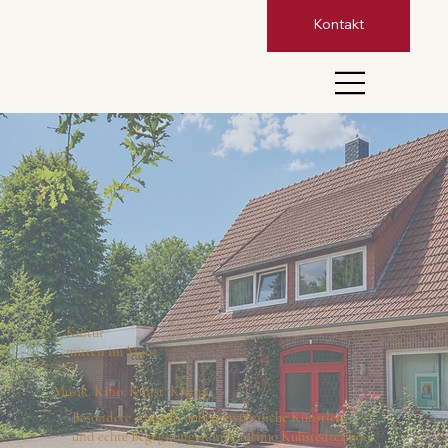
Kontakt
Kultur
mitten im Moor.
Musik. Kino. Kunst. Kneipe
Besondere Abende, außergewöhnliche Künstler
und echte Begegnungen im Cultimo Kuhstedtermoor.