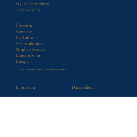
27442 Gnarrenburg
04763 93 760 71
Übersicht
Startseite
Das Cultimo
Veranstaltungen
Mitglied werden
Kunst & Kino
Kneipe
© 2026 - Kulturverein Cultimo e.V. - Design:
www.q-hochzwei.de
Impressum
Datenschutz